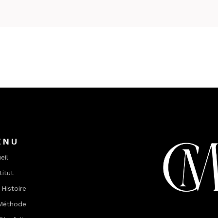
ENU
eil
titut
Histoire
Méthode