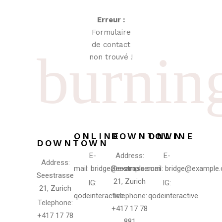
Erreur :
Formulaire
de contact
burnin
non trouvé !
ONLINE
DOWNTOWN
ONLINE
DOWNTOWN
E-
Address:
E-
Address:
mail:
bridge@example.com
Seestrasse
mail:
bridge@example
Seestrasse
21, Zurich
IG:
IG:
21, Zurich
qodeinteractive
Telephone:
qodeinteractive
Telephone:
+417 17 78
+417 17 78
881