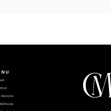
ENU
eil
titut
Histoire
Méthode