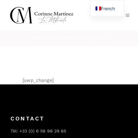
French
English
MODIFIER LE MOT DE PASSE
[uwp_change]
CONTACT
Tél: +33 (0) 6 58 99 29 85