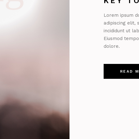
KEY T
Lorem ipsum do
adipiscing elit
incididunt ut l
Eiusmod tempor 
dolore.
READ 